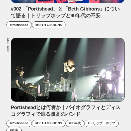
#002 「Portishead」と「Beth Gibbons」につい
て語る｜トリップホップと90年代の不安
#
Portishead
#
BETH GIBBONS
CULTURE
Portisheadとは何者か｜バイオグラフィとディス
コグラフィで辿る孤高のバンド
#
Portishead
#
BETH GIBBONS
#
90年代
#
トリップ・ホップ
#
音楽