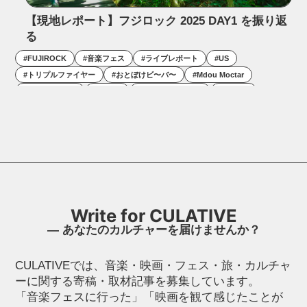
【現地レポート】フジロック 2025 DAY1 を振り返
る
#
FUJIROCK
#
音楽フェス
#
ライブレポート
#
US
#
トリプルファイヤー
#
おとぼけビ〜バ〜
#
Mdou Moctar
#
Parlor Greens
#
MIYAVI
#
菅野咲花と鬼虎魚
#
OK GO
#
Ezra Collective
#
FRED AGAIN..
#
坂本慎太郎
Write for CULATIVE
― あなたのカルチャーを届けませんか？
CULATIVEでは、音楽・映画・フェス・旅・カルチャ
ーに関する寄稿・取材記事を募集しています。
「音楽フェスに行った」「映画を観て感じたことが