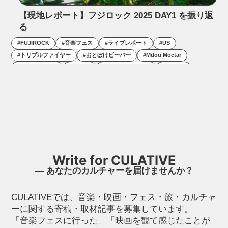
【現地レポート】フジロック 2025 DAY1 を振り返
る
#
FUJIROCK
#
音楽フェス
#
ライブレポート
#
US
#
トリプルファイヤー
#
おとぼけビ〜バ〜
#
Mdou Moctar
#
Parlor Greens
#
MIYAVI
#
菅野咲花と鬼虎魚
#
OK GO
#
Ezra Collective
#
FRED AGAIN..
#
坂本慎太郎
Write for CULATIVE
― あなたのカルチャーを届けませんか？
CULATIVEでは、音楽・映画・フェス・旅・カルチャ
ーに関する寄稿・取材記事を募集しています。
「音楽フェスに行った」「映画を観て感じたことが