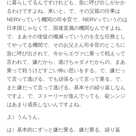
に暮らしてるんですけれども、急に呼び出しがかか
るわけですよね。来いと。で、その父親の仕事は
NERVっていう機関の司令官で、NERVっていうのは
日本国じゃなくて、国連直属の機関なんですよね。
で、まあその使徒の殲滅っていうのを主な任務とし
てやってる機関で、そのお父さん司令官のところに
急に呼び出されて、今からエヴァに乗って戦えって
言われて、嫌だから、逃げちゃダメだからの、まあ
乗って戦うけどすごい怖い思いをする。で、嫌だっ
て言って逃げる。でも頑張るって言って乗る。で、
また嫌だって言って逃げる。基本その繰り返しなん
ですよ。で、ストーリーが進んでっても、碇シンジ
はあまり成長しないんですよね。
上）うんうん。
は）基本的にずっと嫌だ乗る、嫌だ乗る、繰り返